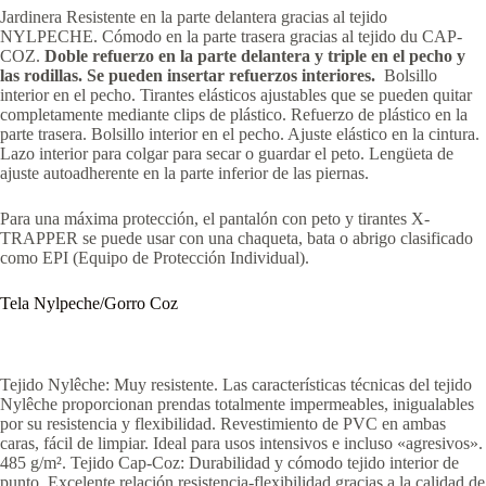
Jardinera Resistente en la parte delantera gracias al tejido
NYLPECHE. Cómodo en la parte trasera gracias al tejido du CAP-
COZ.
Doble refuerzo en la parte delantera y triple en el pecho y
las rodillas. Se pueden insertar refuerzos interiores.
Bolsillo
interior en el pecho. Tirantes elásticos ajustables que se pueden quitar
completamente mediante clips de plástico. Refuerzo de plástico en la
parte trasera. Bolsillo interior en el pecho. Ajuste elástico en la cintura.
Lazo interior para colgar para secar o guardar el peto. Lengüeta de
ajuste autoadherente en la parte inferior de las piernas.
Para una máxima protección, el pantalón con peto y tirantes X-
TRAPPER se puede usar con una chaqueta, bata o abrigo clasificado
como EPI (Equipo de Protección Individual).
Tela Nylpeche/Gorro Coz
Tejido Nylêche: Muy resistente. Las características técnicas del tejido
Nylêche proporcionan prendas totalmente impermeables, inigualables
por su resistencia y flexibilidad. Revestimiento de PVC en ambas
caras, fácil de limpiar. Ideal para usos intensivos e incluso «agresivos».
485 g/m². Tejido Cap-Coz: Durabilidad y cómodo tejido interior de
punto. Excelente relación resistencia-flexibilidad gracias a la calidad de