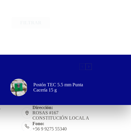
FILTRAR
Postón TEC 5.5 mm Punta
Cacería 15 g
,
Dirección:
ROSAS #167
CONSTITUCIÓN LOCAL A
Fono:
+56 9 9275 55340