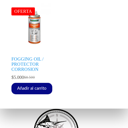
OFERTA
FOGGING OIL /
PROTECTOR
CORROSION
$
5.000
$
8.500
Añadir al carrito